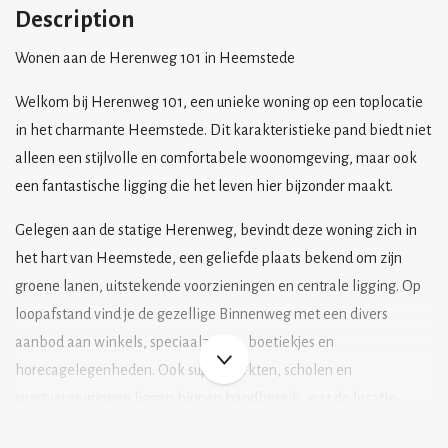
Description
Wonen aan de Herenweg 101 in Heemstede
Welkom bij Herenweg 101, een unieke woning op een toplocatie
in het charmante Heemstede. Dit karakteristieke pand biedt niet
alleen een stijlvolle en comfortabele woonomgeving, maar ook
een fantastische ligging die het leven hier bijzonder maakt.
Gelegen aan de statige Herenweg, bevindt deze woning zich in
het hart van Heemstede, een geliefde plaats bekend om zijn
groene lanen, uitstekende voorzieningen en centrale ligging. Op
loopafstand vind je de gezellige Binnenweg met een divers
aanbod aan winkels, speciaalzaken, boetiekjes en
horecagelegenheden. Ook supermarkten, scholen en
sportverenigingen liggen binnen handbereik, wat de locatie
ideaal maakt voor gezinnen en actieve levensgenieters.