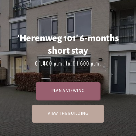
'Herenweg 101' 6-months
short stay
€ 1.400 p.m. to € 1.600 p.m.
PLAN A VIEWING
VIEW THE BUILDING