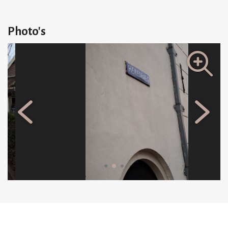
Voor natuurliefhebbers is het nabijgelegen Groenendaalse Bos
een heerlijke plek om te wandelen, joggen of te genieten van een
Photo's
picknick. De duinen en stranden van Zandvoort en Bloemendaal
liggen op slechts 20 minuten rijden, terwijl steden als Haarlem en
Amsterdam snel bereikbaar zijn met de auto of het openbaar
vervoer. Het treinstation Heemstede-Aerdenhout ligt op
fietsafstand en biedt directe verbindingen naar grote steden, wat
het woon-werkverkeer eenvoudig maakt.
Met de combinatie van een centrale, levendige omgeving en een
rustige, groene setting is wonen aan de Herenweg 101 een unieke
kans om te genieten van het beste wat Heemstede te bieden
heeft. Maak een afspraak voor een bezichtiging en ontdek deze
prachtige locatie zelf!
English below: